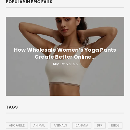
POPULAR IN EPIC FAILS
How Wholesale Women’s Yoga Pants
Create Better Online...
August 6, 2026
TAGS
ADORABLE
ANIMAL
ANIMALS
BANANA
BFF
BIRDS